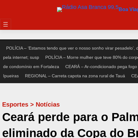
Pular
Boa Vi
para
o
conteúdo
POLÍCIA – ‘Estamos tendo que ver o nosso sonho virar pesadelo’,
pela internet; susp
POLÍCIA – Morre mulher que teve 80% do corp
de condomínio em Fortaleza
CEARÁ – Ar-condicionado pega fogo 
Ipueiras
REGIONAL – Carreta capota na zona rural de Tauá
CEA
Esportes
>
Notícias
Ceará perde para o Palm
eliminado da Copa do Br