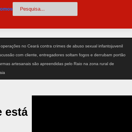
Pesquisar
somos
 operações no Ceará contra crimes de abuso sexual infantojuvenil
cussão com cliente, entregadores soltam fogos e derrubam portão
rmas artesanais são apreendidas pelo Raio na zona rural de
aia
e está