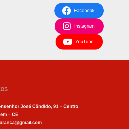
Facebook
Instagram
YouTube
tos
nsenhor José Cândido, 91 – Centro
gem – CE
abranca@gmail.com