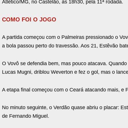
Atlético/MG, no Castelão, às 18h30, pela 11ª rodada.
COMO FOI O JOGO
A partida começou com o Palmeiras pressionado o Vovô 
a bola passou perto do travessão. Aos 21, Estêvão bat
O Vovô se defendia bem, mas pouco atacava. Quando s
Lucas Mugni, driblou Weverton e fez o gol, mas o lanc
A etapa final começou com o Ceará atacando mais, e
No minuto seguinte, o Verdão quase abriu o placar: Es
de Fernando Miguel.