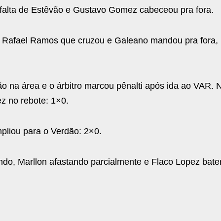
 falta de Estêvão e Gustavo Gomez cabeceou pra fora.
Rafael Ramos que cruzou e Galeano mandou pra fora, l
o na área e o árbitro marcou pênalti após ida ao VAR. 
z no rebote: 1×0.
pliou para o Verdão: 2×0.
ndo, Marllon afastando parcialmente e Flaco Lopez bat