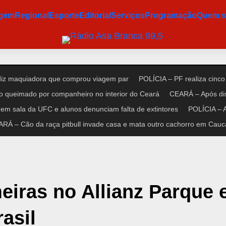
agem
Regional
Esporte
Editorial
Serviços
Programação
Quem 
 diz maquiadora que comprou viagem par
POLÍCIA – PF realiza cinco
o queimado por companheiro no interior do Ceará
CEARÁ – Após dis
em sala da UFC e alunos denunciam falta de extintores
POLÍCIA – A
RÁ – Cão da raça pitbull invade casa e mata outro cachorro em Cauc
eiras no Allianz Parque 
asil