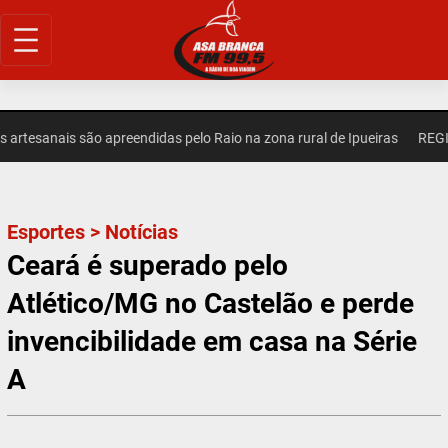
Pular
para
o
conteúdo
sanais são apreendidas pelo Raio na zona rural de Ipueiras
REGIONAL
Esportes
>
Notícias
Ceará é superado pelo
Atlético/MG no Castelão e perde
invencibilidade em casa na Série
A