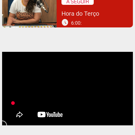
A SEGUIR
Hora do Terço
schedule
6:00: