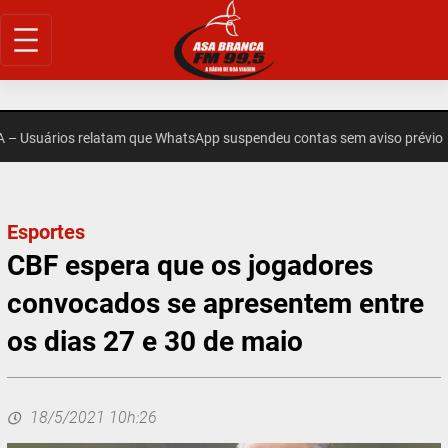
Pular
para
o
conteúdo
Usuários relatam que WhatsApp suspendeu contas sem aviso prévio
Esportes
CBF espera que os jogadores
convocados se apresentem entre
os dias 27 e 30 de maio
18/5/2021 10h:26