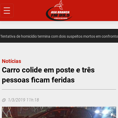
Pular
para
o
conteúdo
ativa de homicídio termina com dois suspeitos mortos em confronto e
Notícias
Carro colide em poste e três
pessoas ficam feridas
1/3/2019 11h:18