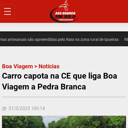
Pular
para
o
conteúdo
artesanais são apreendidas pelo Raio na zona rural de Ipueiras
REGI
Boa Viagem
>
Notícias
Carro capota na CE que liga Boa
Viagem a Pedra Branca
31/3/2023 10h:14