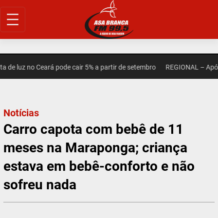
Pular
para
o
conteúdo
 luz no Ceará pode cair 5% a partir de setembro
REGIONAL – Após mo
Notícias
Carro capota com bebê de 11
meses na Maraponga; criança
estava em bebê-conforto e não
sofreu nada