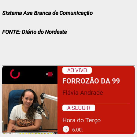
Sistema Asa Branca de Comunicação
FONTE: Diário do Nordeste
AO VIVO
FORROZÃO DA 99
Flávia Andrade
A SEGUIR
Hora do Terço
schedule
6:00: