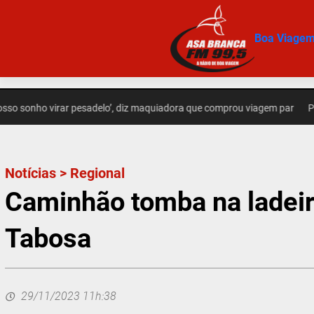
Pular
para
Boa Viage
o
conteúdo
nho virar pesadelo’, diz maquiadora que comprou viagem par
POLÍCIA 
Notícias
>
Regional
Caminhão tomba na ladei
Tabosa
29/11/2023 11h:38