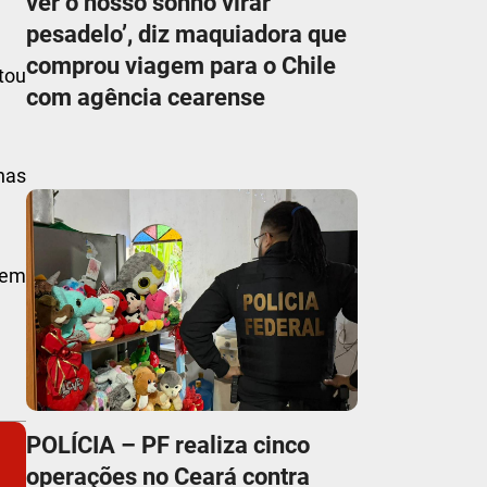
ver o nosso sonho virar
pesadelo’, diz maquiadora que
comprou viagem para o Chile
tou
com agência cearense
nas
 em
POLÍCIA – PF realiza cinco
operações no Ceará contra