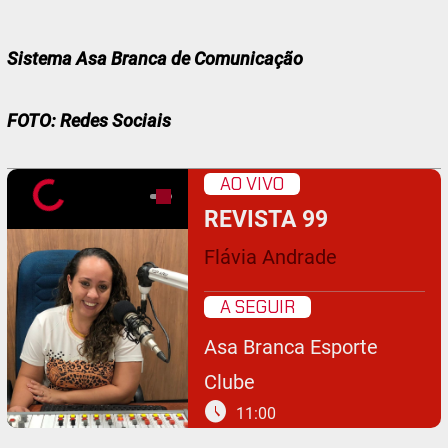
Sistema Asa Branca de Comunicação
FOTO: Redes Sociais
AO VIVO
REVISTA 99
Flávia Andrade
A SEGUIR
Asa Branca Esporte
Clube
schedule
11:00