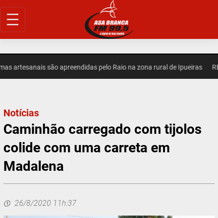
Pular
para
o
conteúdo
 artesanais são apreendidas pelo Raio na zona rural de Ipueiras
REG
Notícias
Caminhão carregado com tijolos
colide com uma carreta em
Madalena
26/8/2020 11h:37