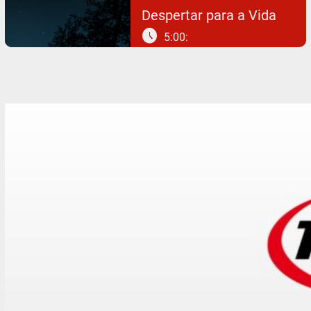
Despertar para a Vida
schedule
5:00: