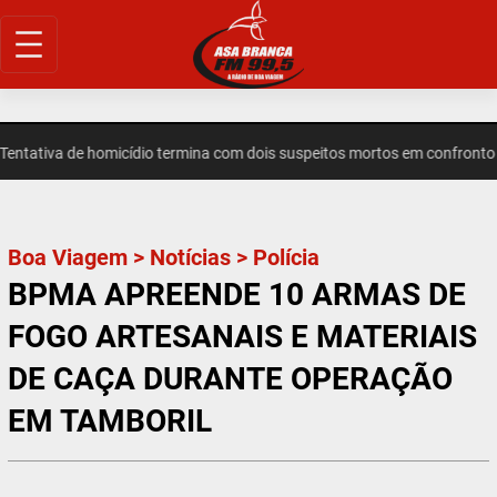
Pular
para
o
conteúdo
ativa de homicídio termina com dois suspeitos mortos em confronto em
Boa Viagem
>
Notícias
>
Polícia
BPMA APREENDE 10 ARMAS DE
FOGO ARTESANAIS E MATERIAIS
DE CAÇA DURANTE OPERAÇÃO
EM TAMBORIL