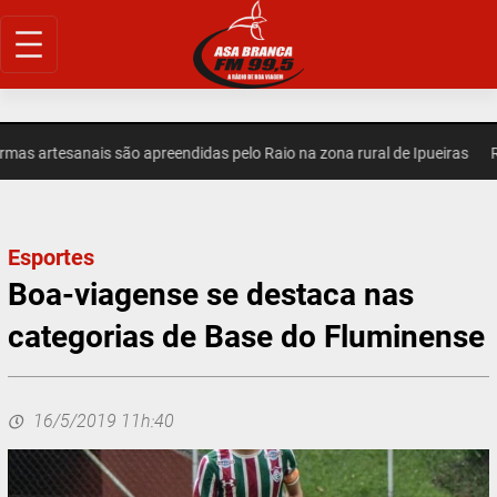
Pular
para
o
conteúdo
as artesanais são apreendidas pelo Raio na zona rural de Ipueiras
RE
Esportes
Boa-viagense se destaca nas
categorias de Base do Fluminense
16/5/2019 11h:40