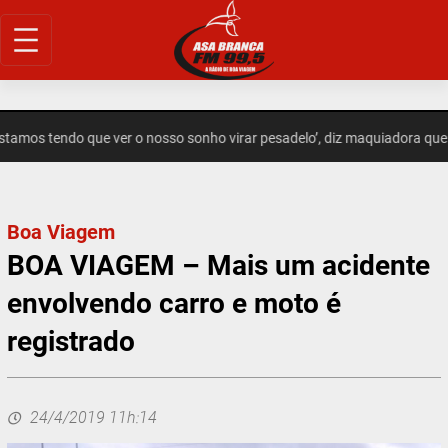
Pular
para
o
conteúdo
amos tendo que ver o nosso sonho virar pesadelo’, diz maquiadora que
Boa Viagem
BOA VIAGEM – Mais um acidente
envolvendo carro e moto é
registrado
24/4/2019 11h:14