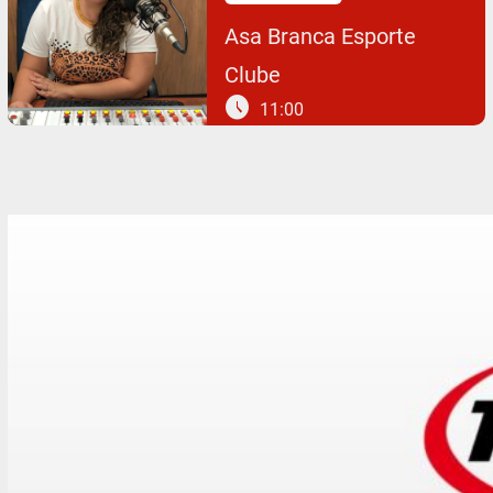
Asa Branca Esporte
Clube
schedule
11:00