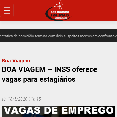
Pular
para
o
conteúdo
tiva de homicídio termina com dois suspeitos mortos em confronto em
Boa Viagem
BOA VIAGEM – INSS oferece
vagas para estagiários
18/5/2020 11h:15