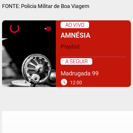
FONTE: Policia Militar de Boa Viagem
AO VIVO
AMNÉSIA
Playlist
A SEGUIR
Madrugada 99
schedule
12:00