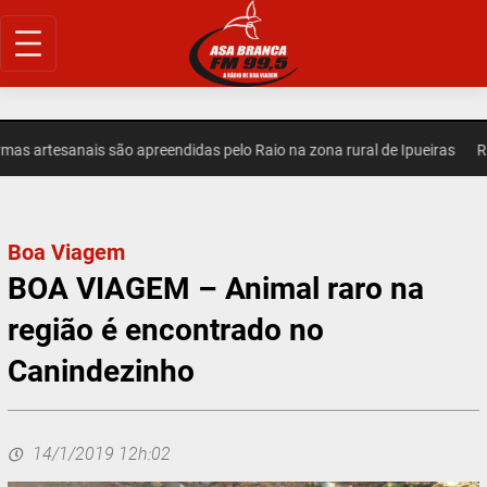
Pular
para
o
conteúdo
 artesanais são apreendidas pelo Raio na zona rural de Ipueiras
REGI
Boa Viagem
BOA VIAGEM – Animal raro na
região é encontrado no
Canindezinho
14/1/2019 12h:02