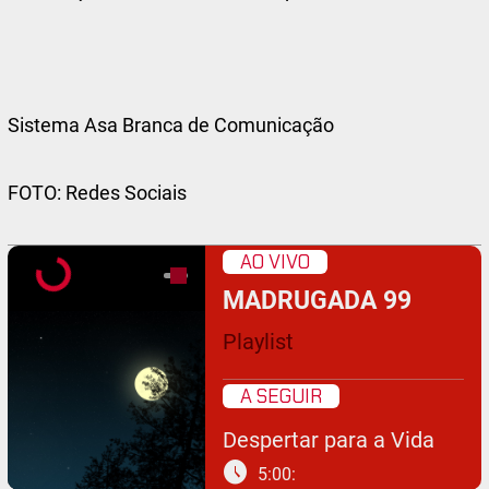
Sistema Asa Branca de Comunicação
FOTO: Redes Sociais
AO VIVO
MADRUGADA 99
Playlist
A SEGUIR
Despertar para a Vida
schedule
5:00: