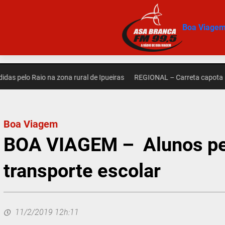
Pular
para
Boa Viage
o
conteúdo
 Raio na zona rural de Ipueiras
REGIONAL – Carreta capota na zona 
Boa Viagem
BOA VIAGEM – Alunos per
transporte escolar
11/2/2019 12h:11