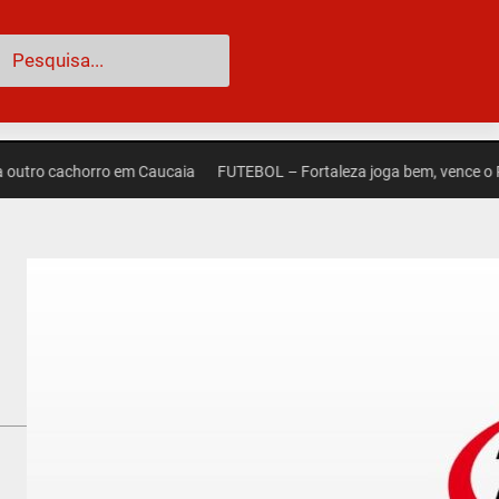
esquisar
 cachorro em Caucaia
FUTEBOL – Fortaleza joga bem, vence o Palmeira