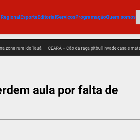
P
m
Regional
Esporte
Editorial
Serviços
Programação
Quem somos
rural de Tauá
CEARÁ – Cão da raça pitbull invade casa e mata outro
dem aula por falta de