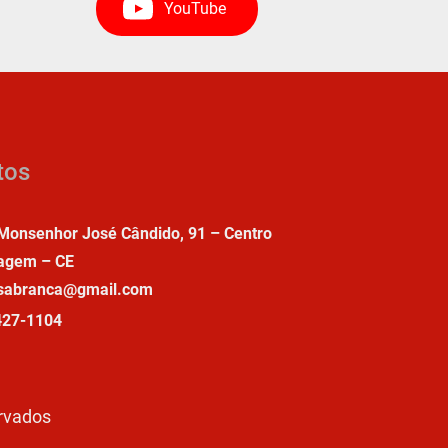
YouTube
tos
Monsenhor José Cândido, 91 – Centro
agem – CE
asabranca@gmail.com
427-1104
ervados