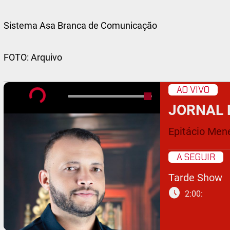
Sistema Asa Branca de Comunicação
FOTO: Arquivo
AO VIVO
JORNAL 
Epitácio Men
A SEGUIR
Tarde Show
schedule
2:00: