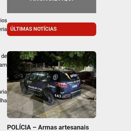
rios
ÚLTIMAS NOTÍCIAS
ria
 de
vam
aria
lha
POLÍCIA – Armas artesanais