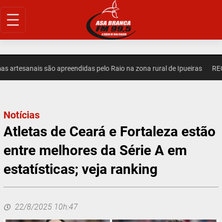
Pular
para
o
conteúdo
artesanais são apreendidas pelo Raio na zona rural de Ipueiras
REGIO
Notícias
Atletas de Ceará e Fortaleza estão
entre melhores da Série A em
estatísticas; veja ranking
22/8/2025 10h:47