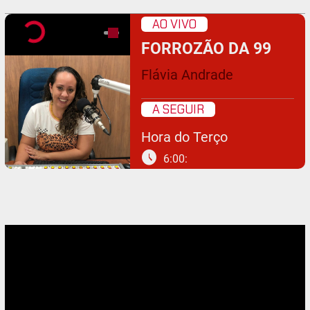
AO VIVO
FORROZÃO DA 99
Flávia Andrade
A SEGUIR
Hora do Terço
schedule
6:00: