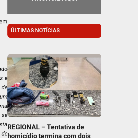
 em
ÚLTIMAS NOTÍCIAS
ado
s e
 de
 um
arma
 se
sta
REGIONAL – Tentativa de
 de
homicídio termina com dois