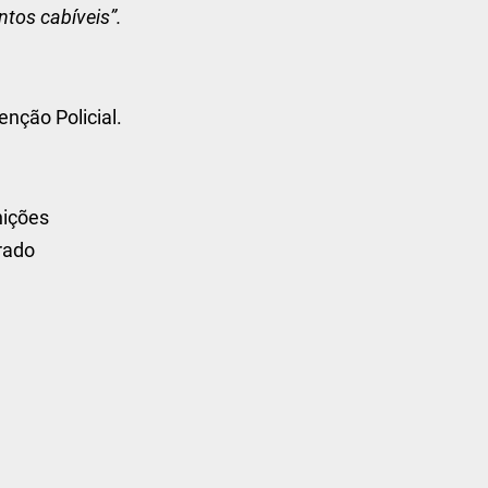
tos cabíveis”.
enção Policial.
nições
rado