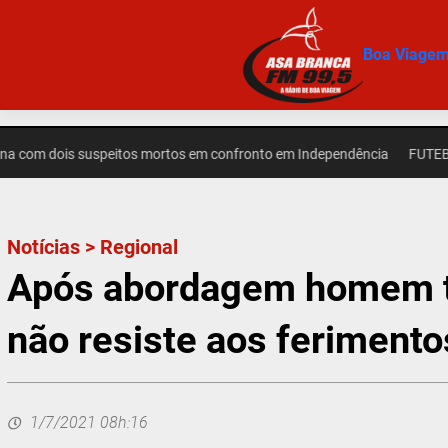
Pular
para
Boa Viage
o
conteúdo
 dois suspeitos mortos em confronto em Independência
FUTEBOL – Cea
Notícias
>
Regional
Após abordagem homem tr
não resiste aos ferimento
1/7/2021 08h:16