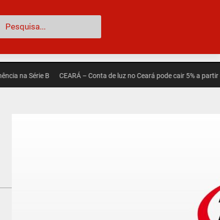
esquisar
 Série B
CEARÁ – Conta de luz no Ceará pode cair 5% a partir de set