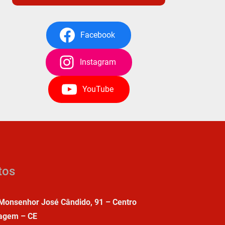
Facebook
Instagram
YouTube
tos
Monsenhor José Cândido, 91 – Centro
agem – CE