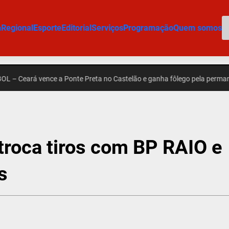
P
m
Regional
Esporte
Editorial
Serviços
Programação
Quem somos
rá vence a Ponte Preta no Castelão e ganha fôlego pela permanência na
oca tiros com BP RAIO e
s