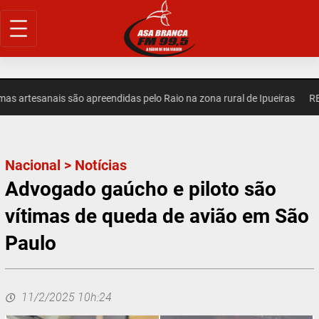
Pular
para
o
conteúdo
artesanais são apreendidas pelo Raio na zona rural de Ipueiras
REGIO
Nacional
>
Notícias
Advogado gaúcho e piloto são
vítimas de queda de avião em São
Paulo
11/2/2025 10h:24