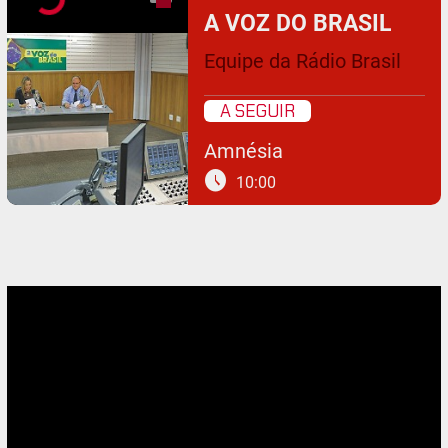
A VOZ DO BRASIL
Equipe da Rádio Brasil
A SEGUIR
Amnésia
schedule
10:00