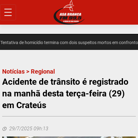
Pular
para
o
conteúdo
ativa de homicídio termina com dois suspeitos mortos em confronto e
Notícias
>
Regional
Acidente de trânsito é registrado
na manhã desta terça-feira (29)
em Crateús
29/7/2025 09h:13