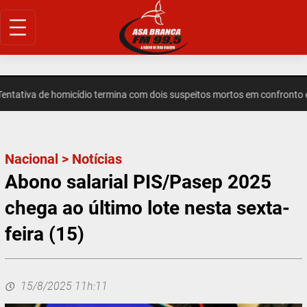
Pular
para
o
conteúdo
tiva de homicídio termina com dois suspeitos mortos em confronto em
Nacional
>
Notícias
Abono salarial PIS/Pasep 2025
chega ao último lote nesta sexta-
feira (15)
15/8/2025 11h:11